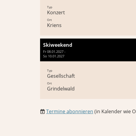
Typ
Konzert
Ort
Kriens
Skiweekend
Fr 08.01.2027 -
So 10.01.2027
Typ
Gesellschaft
Ort
Grindelwald
Termine abonnieren
(in Kalender wie O